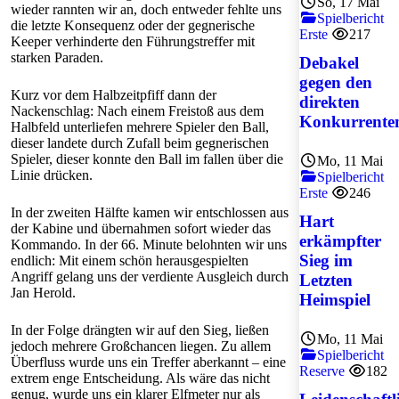
So, 17 Mai
wieder rannten wir an, doch entweder fehlte uns
Spielbericht
die letzte Konsequenz oder der gegnerische
Erste
217
Keeper verhinderte den Führungstreffer mit
starken Paraden.
Debakel
gegen den
Kurz vor dem Halbzeitpfiff dann der
direkten
Nackenschlag: Nach einem Freistoß aus dem
Konkurrente
Halbfeld unterliefen mehrere Spieler den Ball,
dieser landete durch Zufall beim gegnerischen
Spieler, dieser konnte den Ball im fallen über die
Mo, 11 Mai
Linie drücken.
Spielbericht
Erste
246
In der zweiten Hälfte kamen wir entschlossen aus
Hart
der Kabine und übernahmen sofort wieder das
erkämpfter
Kommando. In der 66. Minute belohnten wir uns
Sieg im
endlich: Mit einem schön herausgespielten
Angriff gelang uns der verdiente Ausgleich durch
Letzten
Jan Herold.
Heimspiel
In der Folge drängten wir auf den Sieg, ließen
Mo, 11 Mai
jedoch mehrere Großchancen liegen. Zu allem
Spielbericht
Überfluss wurde uns ein Treffer aberkannt – eine
Reserve
182
extrem enge Entscheidung. Als wäre das nicht
genug, wurde uns ein klarer Elfmeter nur als