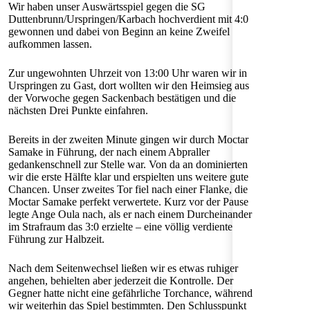
Wir haben unser Auswärtsspiel gegen die SG
Duttenbrunn/Urspringen/Karbach hochverdient mit 4:0
gewonnen und dabei von Beginn an keine Zweifel
aufkommen lassen.
Zur ungewohnten Uhrzeit von 13:00 Uhr waren wir in
Urspringen zu Gast, dort wollten wir den Heimsieg aus
der Vorwoche gegen Sackenbach bestätigen und die
nächsten Drei Punkte einfahren.
Bereits in der zweiten Minute gingen wir durch Moctar
Samake in Führung, der nach einem Abpraller
gedankenschnell zur Stelle war. Von da an dominierten
wir die erste Hälfte klar und erspielten uns weitere gute
Chancen. Unser zweites Tor fiel nach einer Flanke, die
Moctar Samake perfekt verwertete. Kurz vor der Pause
legte Ange Oula nach, als er nach einem Durcheinander
im Strafraum das 3:0 erzielte – eine völlig verdiente
Führung zur Halbzeit.
Nach dem Seitenwechsel ließen wir es etwas ruhiger
angehen, behielten aber jederzeit die Kontrolle. Der
Gegner hatte nicht eine gefährliche Torchance, während
wir weiterhin das Spiel bestimmten. Den Schlusspunkt