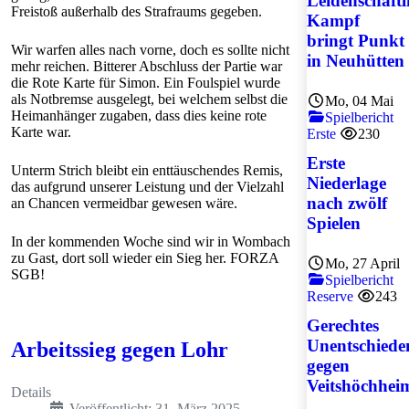
Leidenschaftl
Freistoß außerhalb des Strafraums gegeben.
Kampf
bringt Punkt
Wir warfen alles nach vorne, doch es sollte nicht
in Neuhütten
mehr reichen. Bitterer Abschluss der Partie war
die Rote Karte für Simon. Ein Foulspiel wurde
als Notbremse ausgelegt, bei welchem selbst die
Mo, 04 Mai
Heimanhänger zugaben, dass dies keine rote
Spielbericht
Karte war.
Erste
230
Erste
Unterm Strich bleibt ein enttäuschendes Remis,
Niederlage
das aufgrund unserer Leistung und der Vielzahl
nach zwölf
an Chancen vermeidbar gewesen wäre.
Spielen
In der kommenden Woche sind wir in Wombach
zu Gast, dort soll wieder ein Sieg her. FORZA
Mo, 27 April
SGB!
Spielbericht
Reserve
243
Gerechtes
Unentschiede
Arbeitssieg gegen Lohr
gegen
Veitshöchhei
Details
Veröffentlicht: 31. März 2025