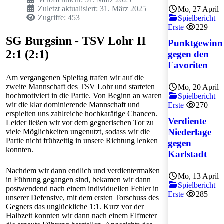
Zuletzt aktualisiert: 31. März 2025
Mo, 27 April
Zugriffe: 453
Spielbericht
Erste
229
SG Burgsinn - TSV Lohr II
Punktgewinn
2:1 (2:1)
gegen den
Favoriten
Am vergangenen Spieltag trafen wir auf die
zweite Mannschaft des TSV Lohr und starteten
Mo, 20 April
hochmotiviert in die Partie. Von Beginn an waren
Spielbericht
wir die klar dominierende Mannschaft und
Erste
270
erspielten uns zahlreiche hochkarätige Chancen.
Verdiente
Leider ließen wir vor dem gegnerischen Tor zu
Niederlage
viele Möglichkeiten ungenutzt, sodass wir die
Partie nicht frühzeitig in unsere Richtung lenken
gegen
konnten.
Karlstadt
Nachdem wir dann endlich und verdientermaßen
Mo, 13 April
in Führung gegangen sind, bekamen wir dann
Spielbericht
postwendend nach einem individuellen Fehler in
Erste
285
unserer Defensive, mit dem ersten Torschuss des
Gegners das unglückliche 1:1. Kurz vor der
Halbzeit konnten wir dann nach einem Elfmeter