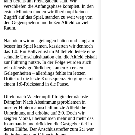
fand bereits am Freitagabend statt. Wir
verschliefen die Anfangsphase komplett. In den
ersten Minuten fanden wir überhaupt keinen
Zugriff auf das Spiel, standen zu weit weg von
den Gegenspielern und ließen Altfeld zu viel
Raum.
Nachdem wir uns gefangen hatten und langsam
besser ins Spiel kamen, kassierten wir dennoch
das 1:0: Ein Ballverlust im Mittelfeld leitete eine
schnelle Umschaltsituation ein, die Altfeld eiskalt
zur Führung nutzte. In der Folge wurden auch
wir offensiv gefährlicher, kamen zu ersten
Gelegenheiten – allerdings fehlte im letzten
Drittel oft die letzte Konsequenz. So ging es mit
einem 1:0-Rückstand in die Pause.
Direkt nach Wiederanpfiff folgte der nächste
Dämpfer: Nach Abstimmungsproblemen in
unserer Hintermannschaft nutzte Altfeld die
Unordnung und erhöhte auf 2:0. Doch wir
zeigten Moral, übernahmen mehr und mehr das
Kommando und drückten die Gastgeber tief in
deren Hälfte. Der Anschlusstreffer zum 2:1 war
die Folge unseres Offensivdrangs.