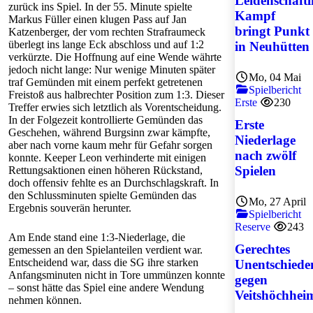
Leidenschaftl
zurück ins Spiel. In der 55. Minute spielte
Kampf
Markus Füller einen klugen Pass auf Jan
bringt Punkt
Katzenberger, der vom rechten Strafraumeck
überlegt ins lange Eck abschloss und auf 1:2
in Neuhütten
verkürzte. Die Hoffnung auf eine Wende währte
jedoch nicht lange: Nur wenige Minuten später
Mo, 04 Mai
traf Gemünden mit einem perfekt getretenen
Spielbericht
Freistoß aus halbrechter Position zum 1:3. Dieser
Erste
230
Treffer erwies sich letztlich als Vorentscheidung.
In der Folgezeit kontrollierte Gemünden das
Erste
Geschehen, während Burgsinn zwar kämpfte,
Niederlage
aber nach vorne kaum mehr für Gefahr sorgen
nach zwölf
konnte. Keeper Leon verhinderte mit einigen
Spielen
Rettungsaktionen einen höheren Rückstand,
doch offensiv fehlte es an Durchschlagskraft. In
den Schlussminuten spielte Gemünden das
Mo, 27 April
Ergebnis souverän herunter.
Spielbericht
Reserve
243
Am Ende stand eine 1:3-Niederlage, die
Gerechtes
gemessen an den Spielanteilen verdient war.
Entscheidend war, dass die SG ihre starken
Unentschiede
Anfangsminuten nicht in Tore ummünzen konnte
gegen
– sonst hätte das Spiel eine andere Wendung
Veitshöchhei
nehmen können.