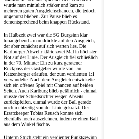
wurde man minütlich stärker und kam zu
mehreren guten Ausgleichschancen, die jedoch
ungenutzt blieben. Zur Pause blieb es
dementsprechend beim knappen Rückstand.
In Halbzeit zwei war die SG Burgsinn klar
tonangebend - man drückte auf den Ausgleich,
der aber zunächst auf sich warten lies. Die
Karlburger Abwehr klärte zwei Mal in höchster
Not auf der Linie. Der Ausgleich fiel schließlich
in der 70. Minute: Ein zu kurz geratener
Rückpass der Gastgeber wurde von Jan
Katzenberger erlaufen, der zum verdienten 1:1
verwandelte. Nach dem Ausgleich entwickelte
sich ein offenes Spiel mit Chancen auf beiden
Seiten. Auch Karlburg blieb gefährlich - einmal
musste der Schiedsrichter wegen Abseits
zurückpfeifen, einmal wurde der Ball gerade
noch rechtzeitig von der Linie gekratzt. Der
Ersatzkeeper Tobias Reusch konnte sich
ebenfalls noch auszeichnen, indem er einen Ball
aus dem Winkel fischte.
Unterm Strich steht ein verdienter Punktgewinn