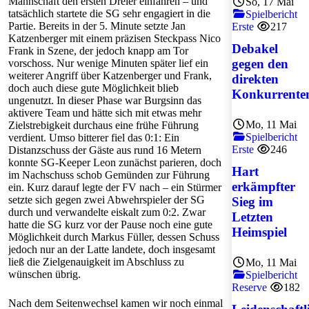
Mannschaft den ersten Dreier einfahren – und
So, 17 Mai
tatsächlich startete die SG sehr engagiert in die
Spielbericht
Partie. Bereits in der 5. Minute setzte Jan
Erste
217
Katzenberger mit einem präzisen Steckpass Nico
Debakel
Frank in Szene, der jedoch knapp am Tor
gegen den
vorschoss. Nur wenige Minuten später lief ein
weiterer Angriff über Katzenberger und Frank,
direkten
doch auch diese gute Möglichkeit blieb
Konkurrente
ungenutzt. In dieser Phase war Burgsinn das
aktivere Team und hätte sich mit etwas mehr
Mo, 11 Mai
Zielstrebigkeit durchaus eine frühe Führung
Spielbericht
verdient. Umso bitterer fiel das 0:1: Ein
Erste
246
Distanzschuss der Gäste aus rund 16 Metern
konnte SG-Keeper Leon zunächst parieren, doch
Hart
im Nachschuss schob Gemünden zur Führung
erkämpfter
ein. Kurz darauf legte der FV nach – ein Stürmer
setzte sich gegen zwei Abwehrspieler der SG
Sieg im
durch und verwandelte eiskalt zum 0:2. Zwar
Letzten
hatte die SG kurz vor der Pause noch eine gute
Heimspiel
Möglichkeit durch Markus Füller, dessen Schuss
jedoch nur an der Latte landete, doch insgesamt
ließ die Zielgenauigkeit im Abschluss zu
Mo, 11 Mai
wünschen übrig.
Spielbericht
Reserve
182
Nach dem Seitenwechsel kamen wir noch einmal