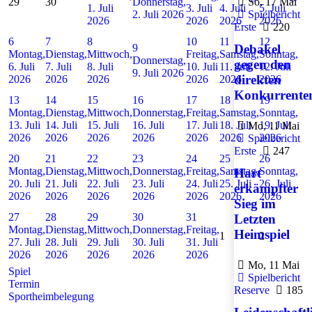
29
30
Donnerstag,
So, 17 Mai
1. Juli
3. Juli
4. Juli
5. Juli
2. Juli 2026
Spielbericht
2026
2026
2026
2026
Erste
220
6
7
8
10
11
12
9
Debakel
Montag,
Dienstag,
Mittwoch,
Freitag,
Samstag,
Sonntag,
Donnerstag,
gegen den
6. Juli
7. Juli
8. Juli
10. Juli
11. Juli
12. Juli
9. Juli 2026
direkten
2026
2026
2026
2026
2026
2026
Konkurrente
13
14
15
16
17
18
19
Montag,
Dienstag,
Mittwoch,
Donnerstag,
Freitag,
Samstag,
Sonntag,
13. Juli
14. Juli
15. Juli
16. Juli
17. Juli
18. Juli
19. Juli
Mo, 11 Mai
2026
2026
2026
2026
2026
2026
2026
Spielbericht
Erste
247
20
21
22
23
24
25
26
Montag,
Dienstag,
Mittwoch,
Donnerstag,
Freitag,
Samstag,
Sonntag,
Hart
20. Juli
21. Juli
22. Juli
23. Juli
24. Juli
25. Juli
26. Juli
erkämpfter
2026
2026
2026
2026
2026
2026
2026
Sieg im
27
28
29
30
31
Letzten
Montag,
Dienstag,
Mittwoch,
Donnerstag,
Freitag,
Heimspiel
1
2
27. Juli
28. Juli
29. Juli
30. Juli
31. Juli
2026
2026
2026
2026
2026
Mo, 11 Mai
Spiel
Spielbericht
Termin
Reserve
185
Sportheimbelegung