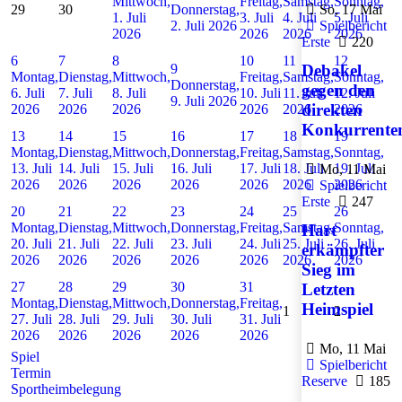
Mittwoch,
Freitag,
Samstag,
Sonntag,
29
30
Donnerstag,
So, 17 Mai
1. Juli
3. Juli
4. Juli
5. Juli
2. Juli 2026
Spielbericht
2026
2026
2026
2026
Erste
220
6
7
8
10
11
12
9
Debakel
Montag,
Dienstag,
Mittwoch,
Freitag,
Samstag,
Sonntag,
Donnerstag,
gegen den
6. Juli
7. Juli
8. Juli
10. Juli
11. Juli
12. Juli
9. Juli 2026
direkten
2026
2026
2026
2026
2026
2026
Konkurrente
13
14
15
16
17
18
19
Montag,
Dienstag,
Mittwoch,
Donnerstag,
Freitag,
Samstag,
Sonntag,
13. Juli
14. Juli
15. Juli
16. Juli
17. Juli
18. Juli
19. Juli
Mo, 11 Mai
2026
2026
2026
2026
2026
2026
2026
Spielbericht
Erste
247
20
21
22
23
24
25
26
Montag,
Dienstag,
Mittwoch,
Donnerstag,
Freitag,
Samstag,
Sonntag,
Hart
20. Juli
21. Juli
22. Juli
23. Juli
24. Juli
25. Juli
26. Juli
erkämpfter
2026
2026
2026
2026
2026
2026
2026
Sieg im
27
28
29
30
31
Letzten
Montag,
Dienstag,
Mittwoch,
Donnerstag,
Freitag,
Heimspiel
1
2
27. Juli
28. Juli
29. Juli
30. Juli
31. Juli
2026
2026
2026
2026
2026
Mo, 11 Mai
Spiel
Spielbericht
Termin
Reserve
185
Sportheimbelegung